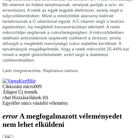
B6-vitamint és folátot tartalmaznak, amelyek javítják a szív- és
érrendszert. A retek az egyik legjobb élelmiszer, amely segít a
súlycsökkentésben. Mivel a retekzöldek alacsony kalóriát
tartalmaznak a C-vitaminnal együtt. A C-vitamin segít a testzsír
égetésében, ha megfelelő koncentrációban elérhető. A retek
mikrozöldjei segítenek a cukorbetegségben: A mikrozöldekben
található antioxidánsok segítenek csökkenti a stresszt, amely
elősegíti a megfelelő mennyiségű cukor sejtekbe kerülését. A
tanulmányok megállapították, hogy a retek mikrozöld 25-44%-kal
növeli a sejtek glükózfelvételét, ezért segít a diabétesz
csökkentésében.
Latin megnevezése: Raphanus sativus
Cikkszám
micro009
Állapot
Új termék
chat
Hozzászólások (0)
Egyelőre nincs vásárlói vélemény.
error
A megfogalmazott véleményedet
nem lehet elküldeni