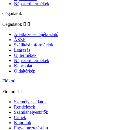
Népszerű termékek
Cégadatok
Cégadatok


Adatkezelési tájékoztató
ÁSZF
Szállítási információk
Leárazás
Új termékek
Népszerű termékek
Kapcsolat
Oldaltérkép
Fiókod
Fiókod


Személyes adatok
Rendelések
Számlahelyesbítők
Címek
Kuponok
Figyelmeztetéseim