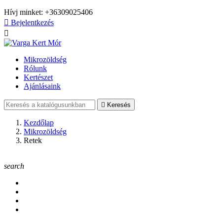
Hívj minket:
+36309025406

Bejelentkezés

Mikrozöldség
Rólunk
Kertészet
Ajánlásaink

Keresés
Kezdőlap
Mikrozöldség
Retek
search