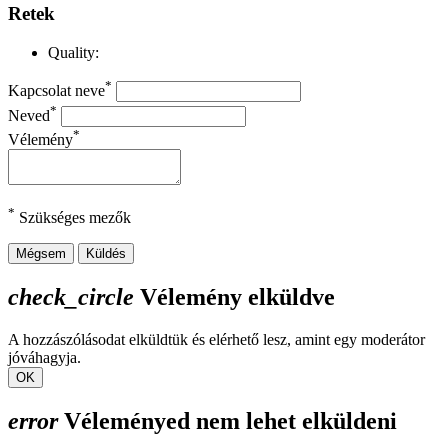
Retek
Quality:
*
Kapcsolat neve
*
Neved
*
Vélemény
*
Szükséges mezők
Mégsem
Küldés
check_circle
Vélemény elküldve
A hozzászólásodat elküldtük és elérhető lesz, amint egy moderátor
jóváhagyja.
OK
error
Véleményed nem lehet elküldeni