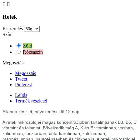


Retek
Kiszerelés
Szín
Zöld
Rózsaszín
Megosztás
Megosztás
Tweet
Pinterest
Leírás
Termék részletei
Állandó készlet, növekedési idő 12 nap.
A retek mikrozöldjei magas koncentrációban tartalmaznak B3, B6, C
vitamint és folsavat. Bővelkedik még A, K és E vitaminban, vasban,
káliumban, foszforban, béta-karotinban, kalciumban,
magnéziumban, pantoténsavban és cinkben is. A retek mikrozöldjei