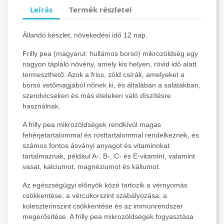
Leírás
Termék részletei
Állandó készlet, növekedési idő 12 nap.
Frilly pea (magyarul: hullámos borsó) mikrozöldség egy
nagyon tápláló növény, amely kis helyen, rövid idő alatt
termeszthető. Azok a friss, zöld csírák, amelyeket a
borsó vetőmagjából nőnek ki, és általában a salátákban,
szendvicseken és más ételeken való díszítésre
használnak.
A frilly pea mikrozöldségek rendkívül magas
fehérjetartalommal és rosttartalommal rendelkeznek, és
számos fontos ásványi anyagot és vitaminokat
tartalmaznak, például A-, B-, C- és E-vitamint, valamint
vasat, kalciumot, magnéziumot és káliumot.
Az egészségügyi előnyök közé tartozik a vérnyomás
csökkentése, a vércukorszint szabályozása, a
koleszterinszint csökkentése és az immunrendszer
megerősítése. A frilly pea mikrozöldségek fogyasztása